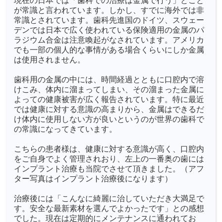
現在の日本では「歯科での治療は金属で行う」とこと
が常識と言われています。しかし、すでに海外では非
常識とされています。歯科先進国のドイツ、スウェー
デンでは日本で広く使われている保険適用の金属のパ
ラジウム合金は注意喚起がなされています。アメリカ
でも一部の個人的な事情がある場合くらいにしか金属
は使用されません。
歯科用の金属の中には、時間経過とともに口腔内で溶
けこみ、体内に溜まってしまい、その溜まった金属に
よっての健康被害が広く報告されています。特に最近
では健康に対する意識の高まりから、金属はできるだ
け体内に使用しない方が良いというのが世界の歯科で
の常識になってきています。
こちらの患者様は、健康に対する意識が高く、口腔内
をご自身でよく管理されおり、左上の一番奥の歯には
インプラント治療も当院でさせて頂きました。（アフ
ター写真はインプラント治療後になります）
治療後には「こんなに綺麗に治していただき大満足で
す。安全な最新素材を選んでよかったです」との感想
でした。現在は定期的にメンテナンスに通われてお