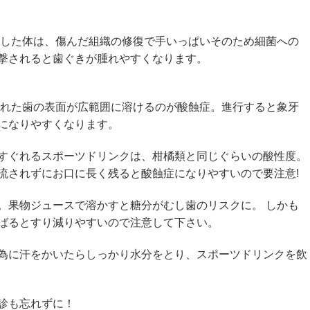
をした体は、傷んだ組織の修復で手いっぱいそのため細菌への
撃されると歯ぐきが腫れやすくなります。
触れた歯の表面が広範囲に溶けるのが酸蝕症。進行すると象牙
になりやすくなります。
すぐれるスポーツドリンクは、柑橘類と同じぐらいの酸性度。
流されずにお口に長く残ると酸蝕症になりやすいので要注意!
。果物ジュースで溶かすと糖分がむし歯のリスクに。 しかも
ばるとすり減りやすいので注意して下さい。
為に汗をかいたらしっかり水分をとり、スポーツドリンクを飲
診も忘れずに！