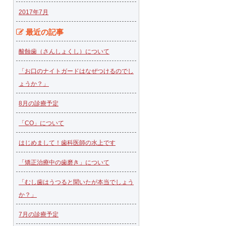
2017年7月
最近の記事
酸蝕歯（さんしょくし）について
「お口のナイトガードはなぜつけるのでし
ょうか？」
8月の診療予定
「CO」について
はじめまして！歯科医師の水上です
「矯正治療中の歯磨き」について
「むし歯はうつると聞いたが本当でしょう
か？」
7月の診療予定