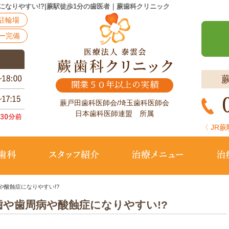
なりやすい!?|蕨駅徒歩1分の歯医者｜蕨歯科クリニック
駐輪場
ー完備
開業５０年以上の実績
蕨戸田歯科医師会/埼玉歯科医師会
日本歯科医師連盟 所属
〈 JR
ク概要(初めての方へ)
予防歯科
スタッフ紹介
治療メ
酸蝕症になりやすい!?
や歯周病や酸蝕症になりやすい!?