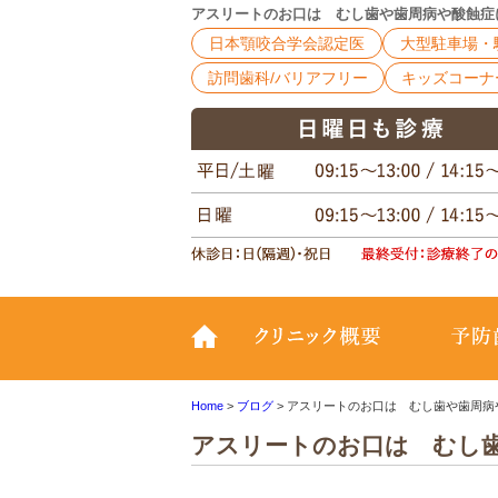
アスリートのお口は むし歯や歯周病や酸蝕症に
日本顎咬合学会認定医
大型駐車場・
訪問歯科/バリアフリー
キッズコーナ
TOP
クリニッ
Home
>
ブログ
>
アスリートのお口は むし歯や歯周病や
アスリートのお口は むし歯