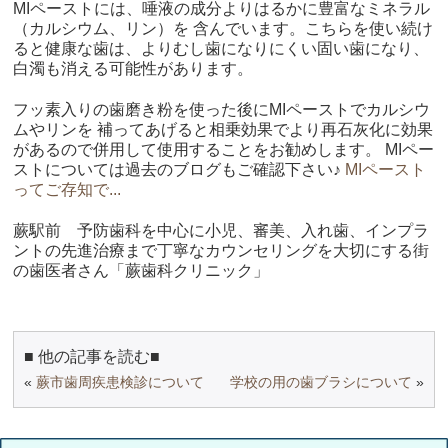
MIペーストには、唾液の成分よりはるかに豊富なミネラル
（カルシウム、リン）を 含んでいます。こちらを使い続け
ると健康な歯は、よりむし歯になりにくい固い歯になり、
白濁も消える可能性があります。
フッ素入りの歯磨き粉を使った後にMIペーストでカルシウ
ムやリンを 補ってあげると相乗効果でより再石灰化に効果
があるので併用して使用することをお勧めします。 MIペー
ストについては過去のブログもご確認下さい♪
MIペースト
ってご存知で...
蕨駅前 予防歯科を中心に小児、審美、入れ歯、インプラ
ントの先進治療まで丁寧なカウンセリングを大切にする街
の歯医者さん「蕨歯科クリニック」
■ 他の記事を読む■
«
蕨市歯周疾患検診について
学校の用の歯ブラシについて
»