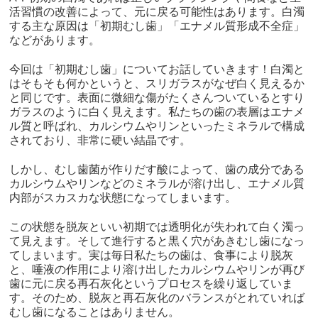
活習慣の改善によって、元に戻る可能性はあります。白濁
する主な原因は「初期むし歯」「エナメル質形成不全症」
などがあります。
今回は「初期むし歯」についてお話していきます！白濁と
はそもそも何かというと、スリガラスがなぜ白く見えるか
と同じです。表面に微細な傷がたくさんついているとすり
ガラスのように白く見えます。私たちの歯の表層はエナメ
ル質と呼ばれ、カルシウムやリンといったミネラルで構成
されており、非常に硬い結晶です。
しかし、むし歯菌が作りだす酸によって、歯の成分である
カルシウムやリンなどのミネラルが溶け出し、エナメル質
内部がスカスカな状態になってしまいます。
この状態を脱灰といい初期では透明化が失われて白く濁っ
て見えます。そして進行すると黒く穴があきむし歯になっ
てしまいます。実は毎日私たちの歯は、食事により脱灰
と、唾液の作用により溶け出したカルシウムやリンが再び
歯に元に戻る再石灰化というプロセスを繰り返していま
す。そのため、脱灰と再石灰化のバランスがとれていれば
むし歯になることはありません。