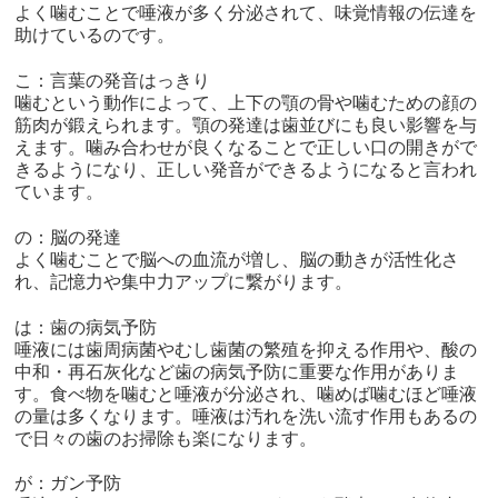
よく噛むことで唾液が多く分泌されて、味覚情報の伝達を
助けているのです。
こ：言葉の発音はっきり
噛むという動作によって、上下の顎の骨や噛むための顔の
筋肉が鍛えられます。顎の発達は歯並びにも良い影響を与
えます。噛み合わせが良くなることで正しい口の開きがで
きるようになり、正しい発音ができるようになると言われ
ています。
の：脳の発達
よく噛むことで脳への血流が増し、脳の動きが活性化さ
れ、記憶力や集中力アップに繋がります。
は：歯の病気予防
唾液には歯周病菌やむし歯菌の繁殖を抑える作用や、酸の
中和・再石灰化など歯の病気予防に重要な作用がありま
す。食べ物を噛むと唾液が分泌され、噛めば噛むほど唾液
の量は多くなります。唾液は汚れを洗い流す作用もあるの
で日々の歯のお掃除も楽になります。
が：ガン予防