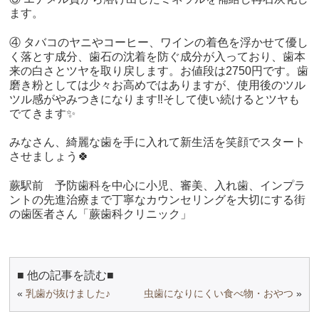
ます。
④ タバコのヤニやコーヒー、ワインの着色を浮かせて優し
く落とす成分、歯石の沈着を防ぐ成分が入っており、歯本
来の白さとツヤを取り戻します。お値段は2750円です。歯
磨き粉としては少々お高めではありますが、使用後のツル
ツル感がやみつきになります‼そして使い続けるとツヤも
でてきます✨
みなさん、綺麗な歯を手に入れて新生活を笑顔でスタート
させましょう🍀
蕨駅前 予防歯科を中心に小児、審美、入れ歯、インプラ
ントの先進治療まで丁寧なカウンセリングを大切にする街
の歯医者さん「蕨歯科クリニック」
■ 他の記事を読む■
«
乳歯が抜けました♪
虫歯になりにくい食べ物・おやつ
»