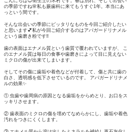
こんにちは😊衛生士の木村です。春は別れ、そして出会い
の季節ですね🌸私も蕨歯科に来てもうすぐ1年。本当にあ
っという間です。
そんな出会いの季節にピッタリなものを今回ご紹介したい
と思います💕私が今回ご紹介するのはアパガードリナメル
という歯磨き粉です‼
歯の表面はエナメル質という歯質で覆われていますが、 こ
のエナメル質は毎日の食事や歯磨きによって目に見えない
ミクロの傷が出来てしまいます。
そしてその傷に歯垢や着色などが付着して、傷と共に歯の
白さ、透明感を低下させているのです。 アパガードリナメ
ルの効果✨
① 虫歯や歯周病の原因となる歯垢をからめとり、お口をス
ッキリさせます。
② 歯表面のミクロの傷を埋めてなめらかにし、歯垢や着色
汚れをつきにくくします。
③ エナメル質から溶け出したミネラルを補給し再石灰化し